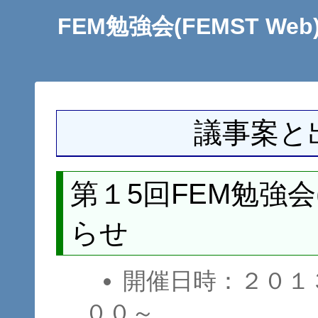
FEM勉強会(FEMST Web
議事案と
第１5回FEM勉強会(T
らせ
開催日時：２０１
００～